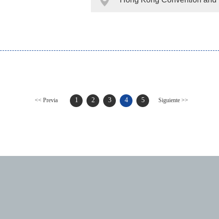
1
2
3
4
5
<< Previa
Siguiente >>