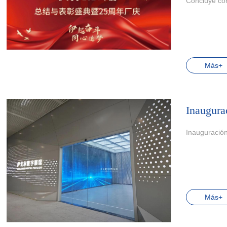
Concluye con
Más+
Inaugurac
Inauguración
Más+