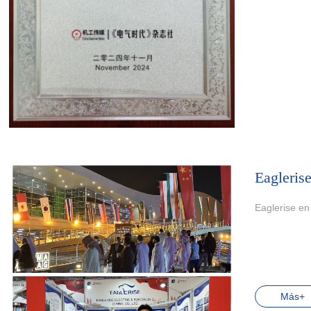
Eagleris
Eaglerise en
Más+