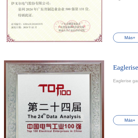
Más+
Eaglerise
Eaglerise ga
Más+