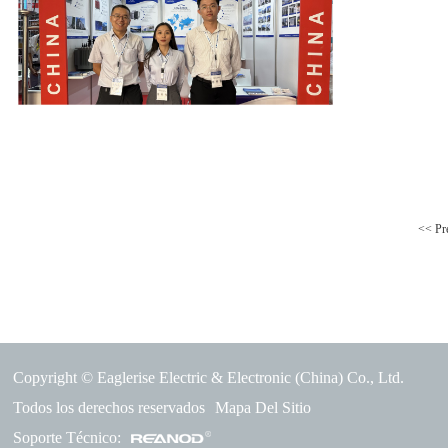
<< Pr
Copyright © Eaglerise Electric & Electronic (China) Co., Ltd.
Todos los derechos reservados
Mapa Del Sitio
Soporte Técnico: