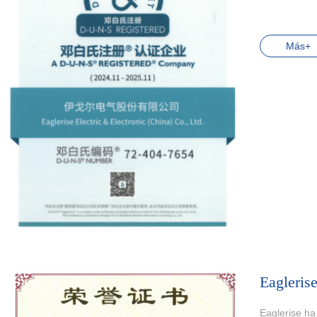
Más+
Eaglerise h