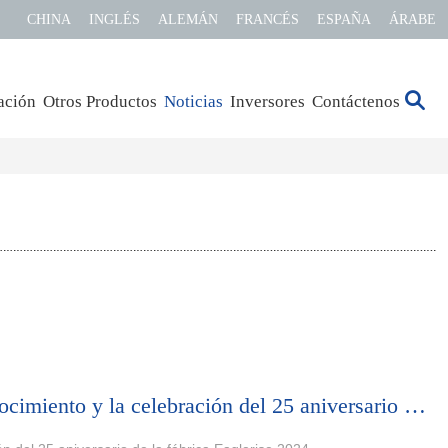
CHINA
INGLÉS
ALEMÁN
FRANCÉS
ESPAÑA
ÁRABE
ación
Otros Productos
Noticias
Inversores
Contáctenos
Concluye con éxito la ceremonia anual de resumen y reconocimiento y la celebración del 25 aniversario de la fábrica Eaglerise 2024