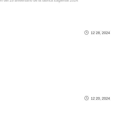
 del 25 aniversario de la fábrica Eaglerise 2024
12 28, 2024
12 20, 2024