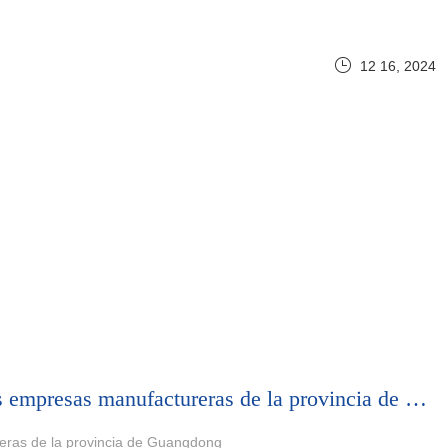
12 16, 2024
Eaglerise ha sido galardonada como una de las 500 mejores empresas manufactureras de la provincia de Guangdong
eras de la provincia de Guangdong